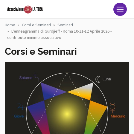
Salta al contenuto principale
Associazione La Teca Naz
Home
Corsi e Seminari
Seminari
L'enneagramma di Gurdjieff - Roma 10-11-12 Aprile 2026 -
contributo minimo associativo
Corsi e Seminari