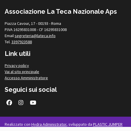
Associazione La Teca Nazionale Aps
Piazza Cavour, 17 - 00193 - Roma
P.IVA 16295831008 - CF 16295831008
Email
segreteria@lateca.info
Tel.
3397923588
Link utili
Privacy policy
Vai al sito principale
Accesso Amministratore
Seguici sui social
Facebook
Instagram
Youtube
Realizzato con
Hydra Administrator
, sviluppato da
PLASTIC JUMPER