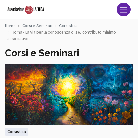
Salta al contenuto principale
Associazione La Teca Naz
Home
Corsi e Seminari
Corsistica
Roma - La Via per la conoscenza di sé, contributo minimo
associativo
Corsi e Seminari
corsistica