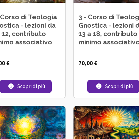
- Corso di Teologia
3 - Corso di Teolog
stica - lezioni da
Gnostica - lezioni 
 12, contributo
13 a 18, contributo
nimo associativo
minimo associativ
00 €
70,00 €
ia Gnostica - prime sei lezioni, contributo minimo associativo
2 - Corso di Teologia Gnostica - lezioni da 
3 
Scopri di più
Scopri di più