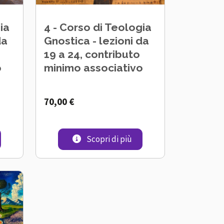
ia
4 - Corso di Teologia
da
Gnostica - lezioni da
19 a 24, contributo
o
minimo associativo
70,00 €
7 a 12, contributo minimo associativo
- Corso di Teologia Gnostica - lezioni da 13 a 18, contributo mini
4 - Corso di Teologia Gnos
Scopri di più