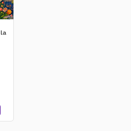
 la
tributo minimo associativo
ento - La Via per la conoscenza di sé, contributo minimo associa