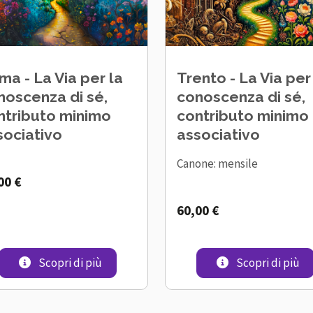
ma - La Via per la
Trento - La Via per
noscenza di sé,
conoscenza di sé,
ntributo minimo
contributo minimo
sociativo
associativo
Canone: mensile
00 €
60,00 €
 la conoscenza di sé online, contributo minimo associativo
Roma - La Via per la conoscenza di sé, con
Tr
Scopri di più
Scopri di più