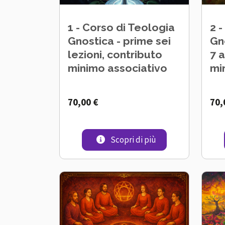
1 - Corso di Teologia
2 
Gnostica - prime sei
Gno
lezioni, contributo
7 a
minimo associativo
mi
70,00 €
70,
1 - Corso di Teolog
Scopri di più