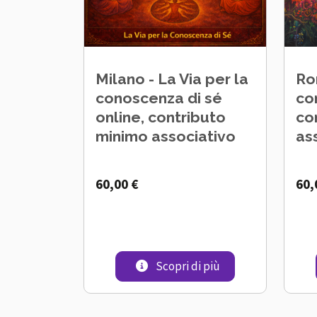
Milano - La Via per la
Ro
conoscenza di sé
co
online, contributo
co
minimo associativo
as
60,00 €
60,
Milano - La Via per
Scopri di più